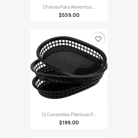
Charola Para Alimentos...
$559.00
favorite_border
12 Canastillas Plásticas P...
$199.00