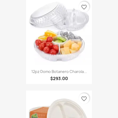
favorite_border
12pz Domo Botanero Charola...
$293.00
favorite_border