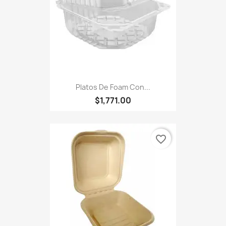
Platos De Foam Con...
$1,771.00
favorite_border