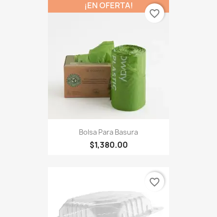
¡EN OFERTA!
favorite_border
Bolsa Para Basura
$1,380.00
favorite_border