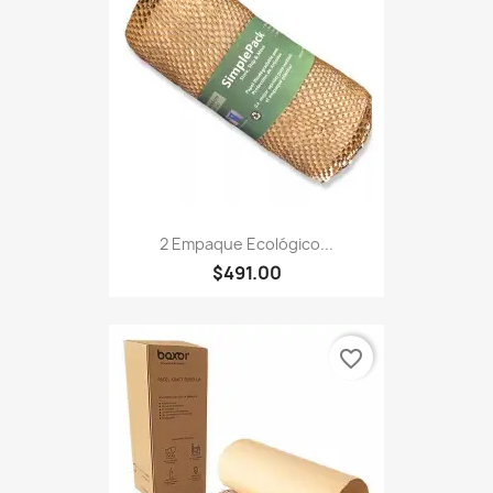
2 Empaque Ecológico...
$491.00
favorite_border