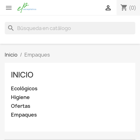
shopping_cart


(0)
search
Inicio
Empaques
INICIO
Ecológicos
Higiene
Ofertas
Empaques