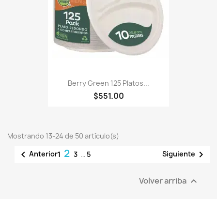
Berry Green 125 Platos...
$551.00
Mostrando 13-24 de 50 artículo(s)
2


Anterior
Siguiente
1
3
…
5
Volver arriba
