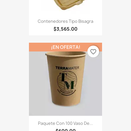
Contenedores Tipo Bisagra
$3,565.00
¡EN OFERTA!
favorite_border
Paquete Con 100 Vaso De...
$600.00