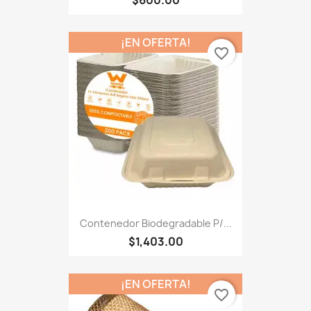
¡EN OFERTA!
favorite_border
Contenedor Biodegradable P/...
$1,403.00
¡EN OFERTA!
favorite_border