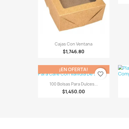
Vista rápida

Cajas Con Ventana
$1,746.80
¡EN OFERTA!
favorite_border
Vista rápida

100 Bolsas Para Dulces...
$1,450.00