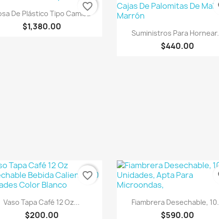
favorite_border
fa
Vista rápida

sa De Plástico Tipo Camisa
$1,380.00
Vista rápida

Suministros Para Hornear.
$440.00
favorite_border
fa
Vista rápida
Vista rápida


Vaso Tapa Café 12 Oz...
Fiambrera Desechable, 10.
$200.00
$590.00