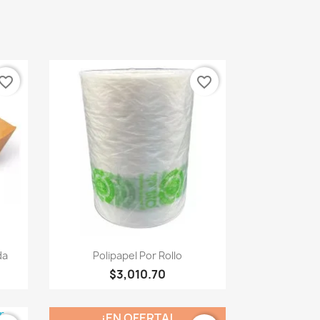
vorite_border
favorite_border
Vista rápida

da
Polipapel Por Rollo
$3,010.70
¡EN OFERTA!