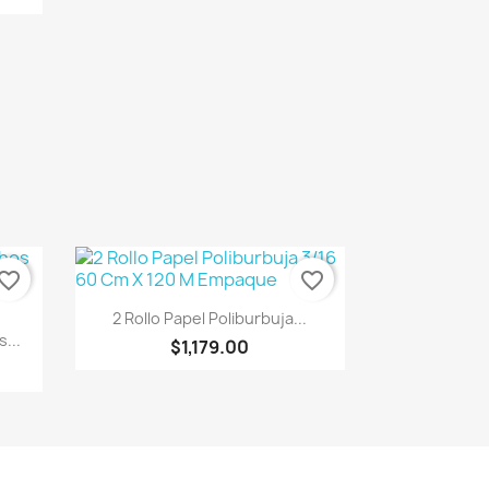
vorite_border
favorite_border
Vista rápida

2 Rollo Papel Poliburbuja...
...
$1,179.00