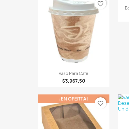
favorite_border
Bo
Vista rápida

Vaso Para Café
$3,967.50
¡EN OFERTA!
favorite_border