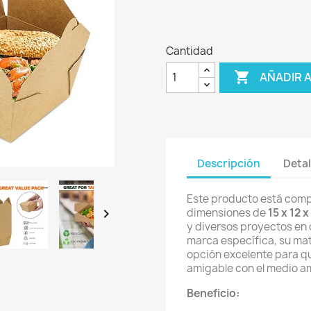
Cantidad

AÑADIR 
Descripción
Detal
Este producto está com

dimensiones de
15 x 12 x
y diversos proyectos en c
marca específica, su mat
opción excelente para q
amigable con el medio a
Beneficio: