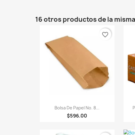
16 otros productos de la misma
favorite_border
Vista rápida

Bolsa De Papel No. 8...
P
$596.00