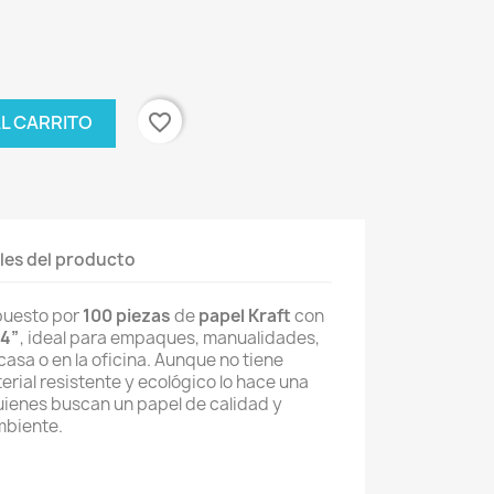
favorite_border
AL CARRITO
les del producto
puesto por
100 piezas
de
papel Kraft
con
 4”
, ideal para empaques, manualidades,
asa o en la oficina. Aunque no tiene
erial resistente y ecológico lo hace una
uienes buscan un papel de calidad y
mbiente.