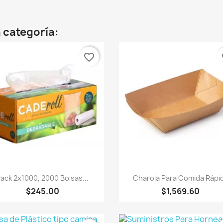
 categoría:
favorite_border
fa
Vista rápida
Vista rápida


ack 2x1000, 2000 Bolsas...
Charola Para Comida Rápi
$245.00
$1,569.60