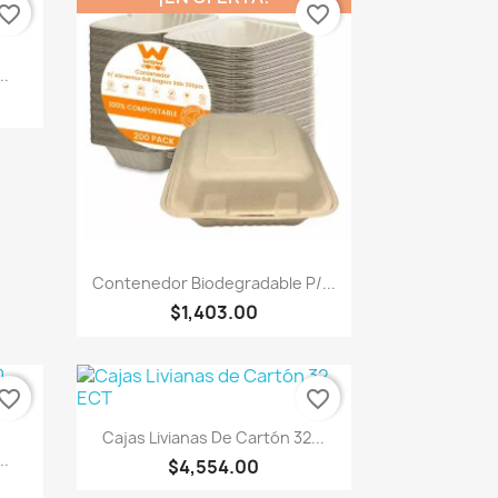
vorite_border
favorite_border
..
Vista rápida

Contenedor Biodegradable P/...
$1,403.00
vorite_border
favorite_border
Vista rápida

Cajas Livianas De Cartón 32...
..
$4,554.00