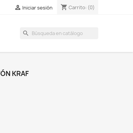
shopping_cart

Carrito:
(0)
Iniciar sesión
search
ÓN KRAF