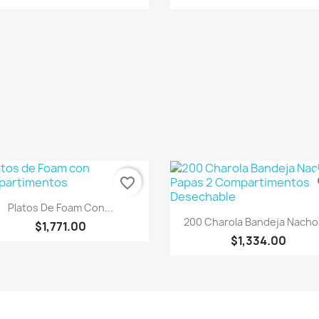
favorite_border
fa
Vista rápida

Platos De Foam Con...
Vista rápida

200 Charola Bandeja Nachos
$1,771.00
$1,334.00