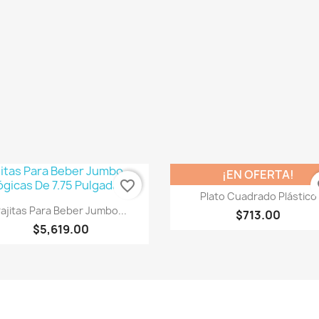
¡EN OFERTA!
favorite_border
fa
Vista rápida

Plato Cuadrado Plástico
Vista rápida

ajitas Para Beber Jumbo...
$713.00
$5,619.00