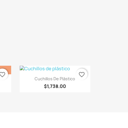
vorite_border
favorite_border
Vista rápida

Cuchillos De Plástico
$1,738.00