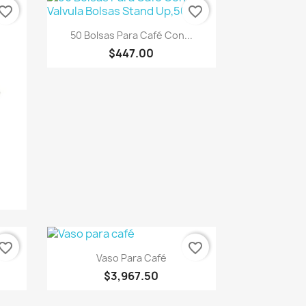
vorite_border
favorite_border
Vista rápida

50 Bolsas Para Café Con...
$447.00
l
vorite_border
favorite_border
Vista rápida

Vaso Para Café
$3,967.50