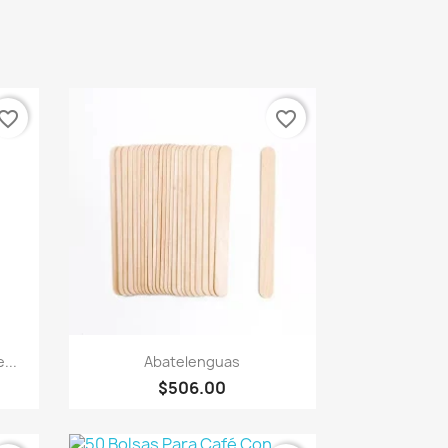
vorite_border
favorite_border
Vista rápida

...
Abatelenguas
$506.00