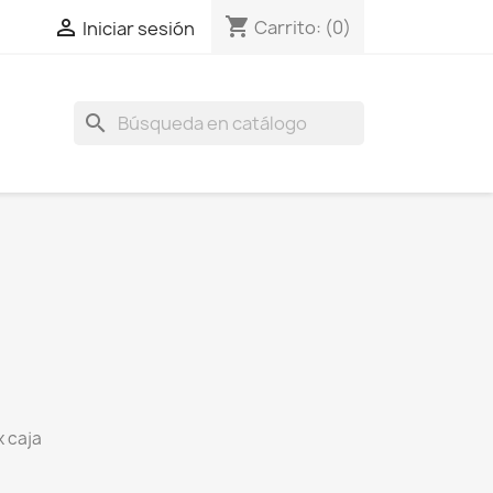
shopping_cart

Carrito:
(0)
Iniciar sesión
search
 caja