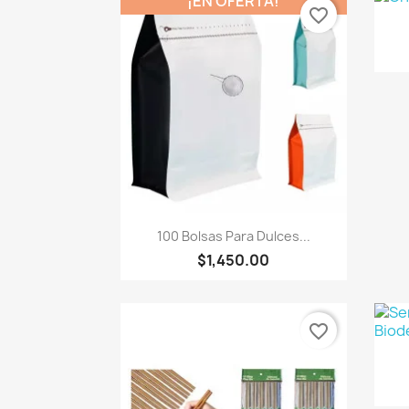
¡EN OFERTA!
favorite_border
Vista rápida

100 Bolsas Para Dulces...
$1,450.00
favorite_border