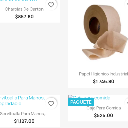
favorite_border
fa
Vista rápida

Charolas De Cartón
$857.80
Vista rápida

Papel Higienico Industria
$1,746.80
PAQUETE
favorite_border
fa
Vista rápida

Caja Para Comida
Vista rápida

Servitoalla Para Manos,...
$525.00
$1,127.00