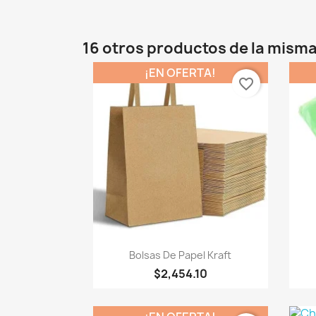
16 otros productos de la misma
¡EN OFERTA!
favorite_border
Vista rápida

Bolsas De Papel Kraft
$2,454.10