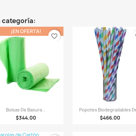
 categoría:
¡EN OFERTA!
favorite_border
fa
Vista rápida
Vista rápida


Bolsas De Basura...
Popotes Biodegradables De
$344.00
$466.00