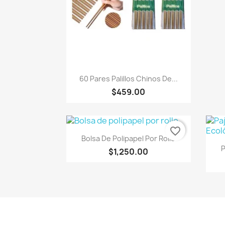
Vista rápida

60 Pares Palillos Chinos De...
$459.00
favorite_border
Vista rápida

Bolsa De Polipapel Por Rollo
P
$1,250.00