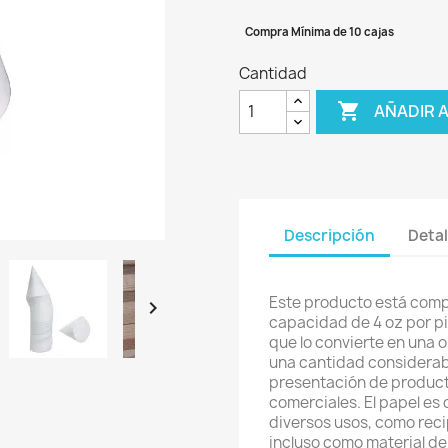
Compra Mínima de 10 cajas
Cantidad

AÑADIR 
Descripción
Detal
Este producto está comp

capacidad de 4 oz por pi
que lo convierte en una 
una cantidad considerab
presentación de product
comerciales. El papel es 
diversos usos, como reci
incluso como material de