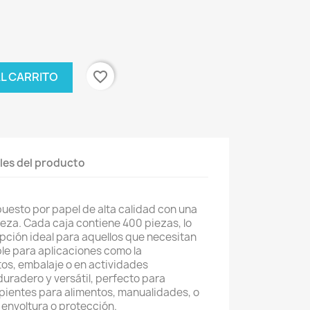
favorite_border
AL CARRITO
les del producto
uesto por papel de alta calidad con una
eza. Cada caja contiene 400 piezas, lo
opción ideal para aquellos que necesitan
le para aplicaciones como la
os, embalaje o en actividades
duradero y versátil, perfecto para
pientes para alimentos, manualidades, o
 envoltura o protección.