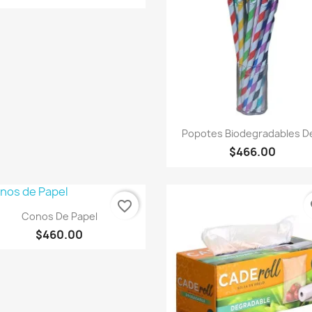
Vista rápida

Popotes Biodegradables De
$466.00
favorite_border
fa
Vista rápida

Conos De Papel
$460.00