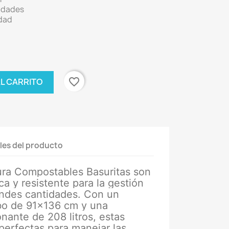
idades
dad
favorite_border
AL CARRITO
les del producto
ura Compostables Basuritas son
ca y resistente para la gestión
andes cantidades. Con un
bo de 91x136 cm y una
nante de 208 litros, estas
perfectas para manejar las