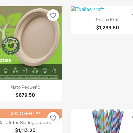
favorite_border
fa
Vista rápida

Toallas Kraft
$1,299.50
Vista rápida

Plato Pequeño
$679.50
¡EN OFERTA!
favorite_border
fa
Vista rápida

Servilletas Biodegradables
$1,113.20