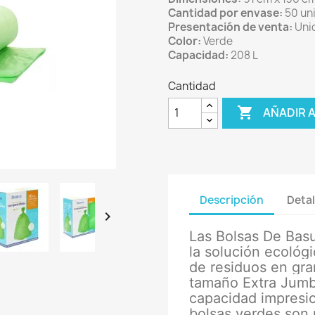
Cantidad por envase:
50 un
Presentación de venta:
Uni
Color:
Verde
Capacidad:
208 L
Cantidad

AÑADIR 
Descripción
Detal

Las Bolsas De Bas
la solución ecológi
de residuos en gr
tamaño Extra Jum
capacidad impresio
bolsas verdes son 