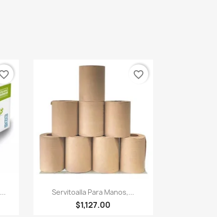
vorite_border
favorite_border
Vista rápida

..
Servitoalla Para Manos,...
$1,127.00