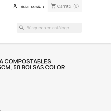
shopping_cart

Carrito:
(0)
Iniciar sesión
search
RA COMPOSTABLES
36CM, 50 BOLSAS COLOR
m