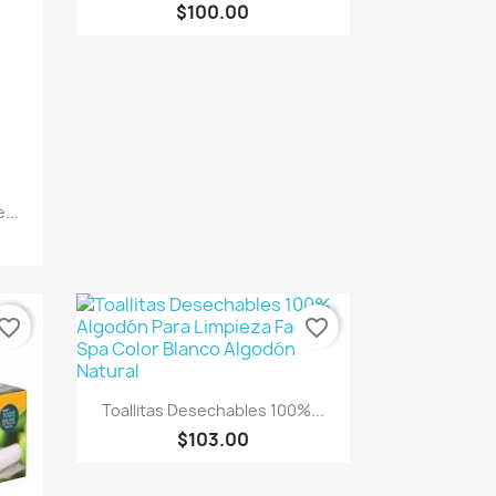
$100.00
...
vorite_border
favorite_border
Vista rápida

Toallitas Desechables 100%...
$103.00