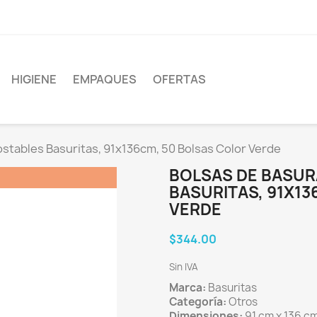
HIGIENE
EMPAQUES
OFERTAS
tables Basuritas, 91x136cm, 50 Bolsas Color Verde
BOLSAS DE BASU
BASURITAS, 91X1
VERDE
$344.00
Sin IVA
Marca:
Basuritas
Categoría:
Otros
Dimensiones:
91 cm x 136 c