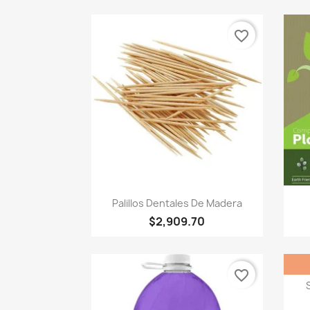
favorite_border
Vista rápida

Palillos Dentales De Madera
$2,909.70
favorite_border