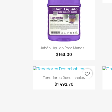
Vista rápida

Jabón Líquido Para Manos...
$163.00
favorite_border
Vista rápida

Tenedores Desechables
$1,492.70