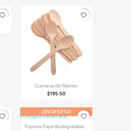
vorite_border
favorite_border
Vista rápida

Cucharas De Plástico
$195.50
¡EN OFERTA!
vorite_border
favorite_border
Vista rápida

Popotes Papel Biodegradable...