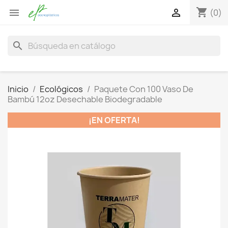
shopping_cart


(0)
search
Inicio
Ecológicos
Paquete Con 100 Vaso De
Bambú 12oz Desechable Biodegradable
¡EN OFERTA!