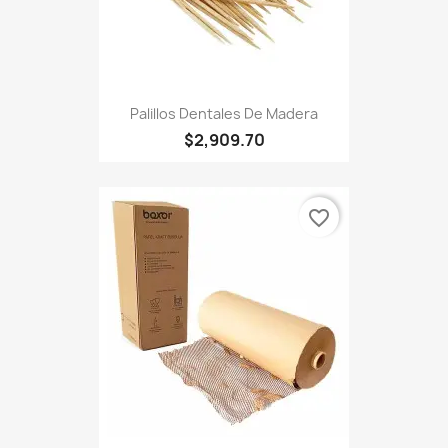
Palillos Dentales De Madera
$2,909.70
favorite_border