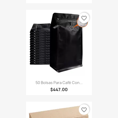
favorite_border
50 Bolsas Para Café Con...
$447.00
favorite_border