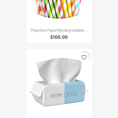
Popotes Papel Biodegradable...
$100.00
favorite_border