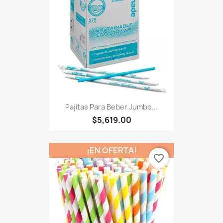
Pajitas Para Beber Jumbo...
$5,619.00
¡EN OFERTA!
favorite_border