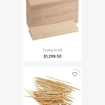
Toallas Kraft
$1,299.50
favorite_border