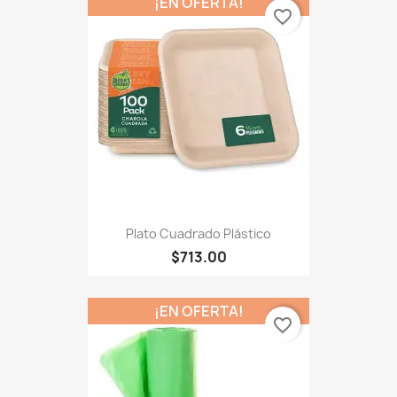
¡EN OFERTA!
favorite_border
Plato Cuadrado Plástico
$713.00
¡EN OFERTA!
favorite_border