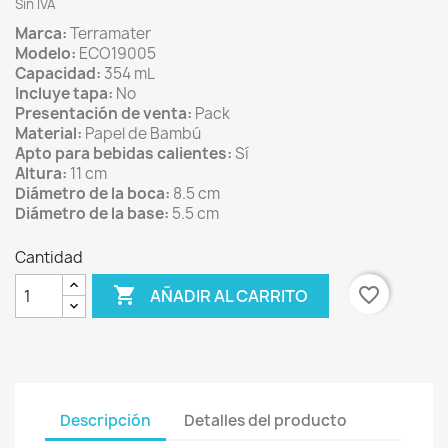
Sin IVA
Marca:
Terramater
Modelo:
ECO19005
Capacidad:
354 mL
Incluye tapa:
No
Presentación de venta:
Pack
Material:
Papel de Bambú
Apto para bebidas calientes:
Sí
Altura:
11 cm
Diámetro de la boca:
8.5 cm
Diámetro de la base:
5.5 cm
Cantidad

favorite_border
AÑADIR AL CARRITO
Descripción
Detalles del producto