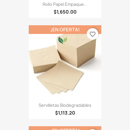
Rollo Papel Empaque...
$1,650.00
¡EN OFERTA!
favorite_border
Servilletas Biodegradables
$1,113.20