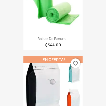
Bolsas De Basura...
$344.00
¡EN OFERTA!
favorite_border