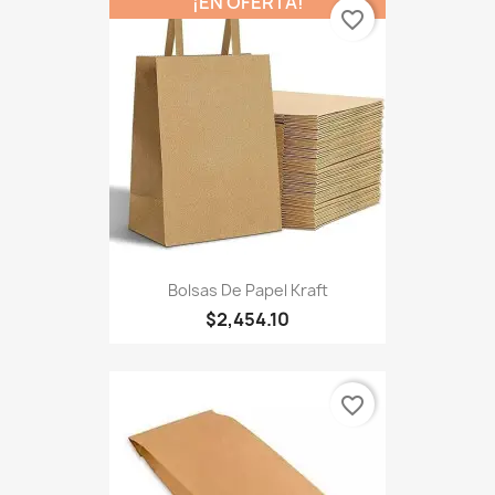
¡EN OFERTA!
favorite_border
Bolsas De Papel Kraft
$2,454.10
favorite_border