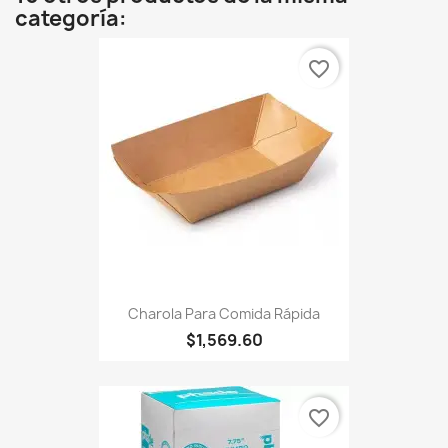
categoría:
favorite_border
Charola Para Comida Rápida
$1,569.60
favorite_border