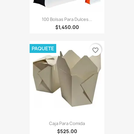
100 Bolsas Para Dulces...
$1,450.00
PAQUETE
favorite_border
Caja Para Comida
$525.00