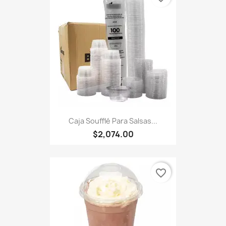
Caja Soufflé Para Salsas...
$2,074.00
favorite_border