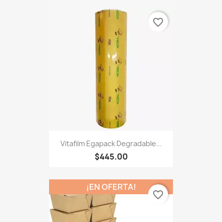
favorite_border
Vitafilm Egapack Degradable...
$445.00
¡EN OFERTA!
favorite_border