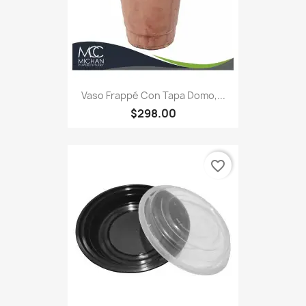
Vaso Frappé Con Tapa Domo,...
$298.00
favorite_border