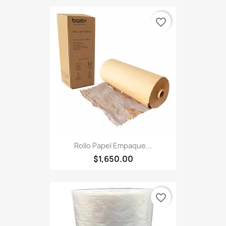
favorite_border
Rollo Papel Empaque...
$1,650.00
favorite_border