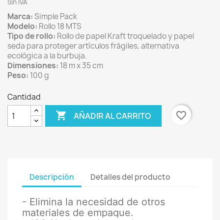
Sin IVA
Marca:
Simple Pack
Modelo:
Rollo 18 MTS
Tipo de rollo:
Rollo de papel Kraft troquelado y papel
seda para proteger artículos frágiles, alternativa
ecológica a la burbuja.
Dimensiones:
18 m x 35 cm
Peso:
100 g
Cantidad

favorite_border
AÑADIR AL CARRITO
Descripción
Detalles del producto
- Elimina la necesidad de otros
materiales de empaque.