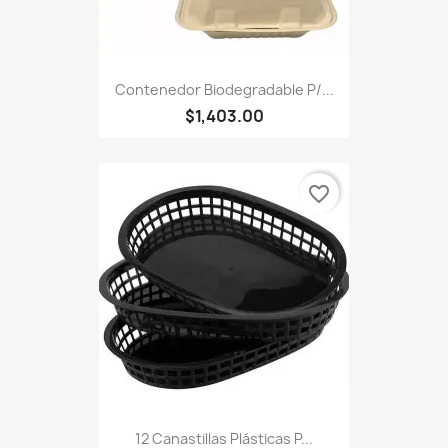
Contenedor Biodegradable P/...
$1,403.00
favorite_border
12 Canastillas Plásticas P...