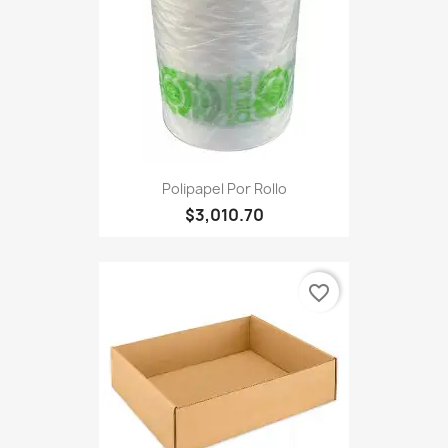
Polipapel Por Rollo
$3,010.70
favorite_border