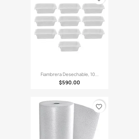
Fiambrera Desechable, 10...
$590.00
favorite_border