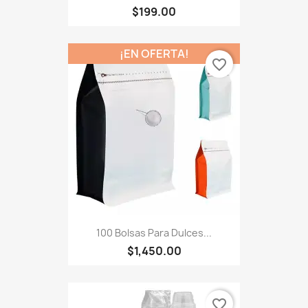
$199.00
¡EN OFERTA!
favorite_border
100 Bolsas Para Dulces...
$1,450.00
favorite_border