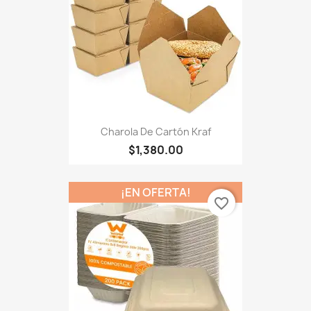
Charola De Cartón Kraf
$1,380.00
¡EN OFERTA!
favorite_border