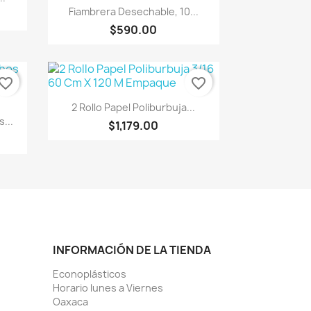
Vista rápida

Fiambrera Desechable, 10...
$590.00
vorite_border
favorite_border
Vista rápida

2 Rollo Papel Poliburbuja...
...
$1,179.00
INFORMACIÓN DE LA TIENDA
Econoplásticos
Horario lunes a Viernes
Oaxaca