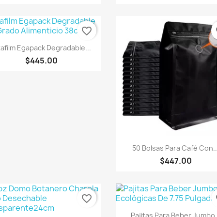
favorite_border
fa
Vista rápida

tafilm Egapack Degradable...
$445.00
Vista rápida

50 Bolsas Para Café Con..
$447.00
favorite_border
fa
Vista rápida

Pajitas Para Beber Jumbo.