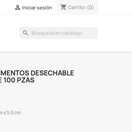
shopping_cart

Carrito:
(0)
Iniciar sesión
search
LIMENTOS DESECHABLE
 100 PZAS
m x 5.5 cm