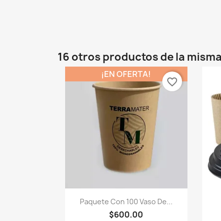
16 otros productos de la misma
¡EN OFERTA!
favorite_border
Vista rápida

Paquete Con 100 Vaso De...
$600.00