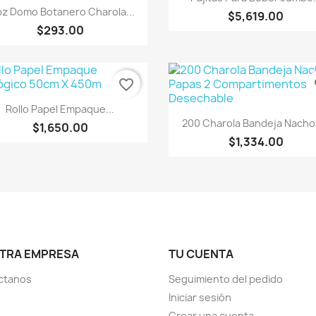
Vista rápida

pz Domo Botanero Charola...
$5,619.00
$293.00
favorite_border
fa
Vista rápida

Rollo Papel Empaque...
Vista rápida

200 Charola Bandeja Nachos
$1,650.00
$1,334.00
TRA EMPRESA
TU CUENTA
ctanos
Seguimiento del pedido
Iniciar sesión
Crear una cuenta