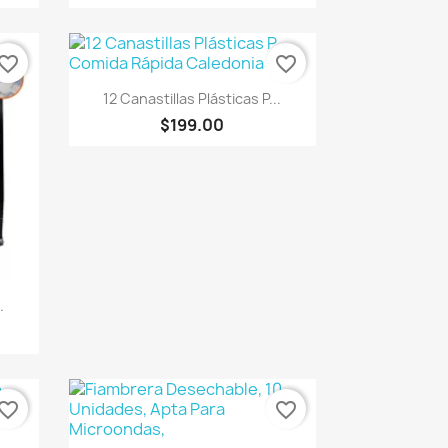
vorite_border
favorite_border
Vista rápida

12 Canastillas Plásticas P...
$199.00
.
vorite_border
favorite_border
..