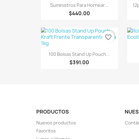
Vista rápida

Suministros Para Hornear...
12
$440.00
favorite_border
Vista rápida

100 Bolsas Stand Up Pouch...
$391.00
PRODUCTOS
NUES
Nuevos productos
Contá
Favoritos
Lunes a Viernes