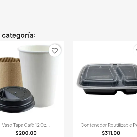
 categoría:
favorite_border
fa
Vista rápida
Vista rápida


Vaso Tapa Café 12 Oz...
Contenedor Reutilizable P/
$200.00
$311.00