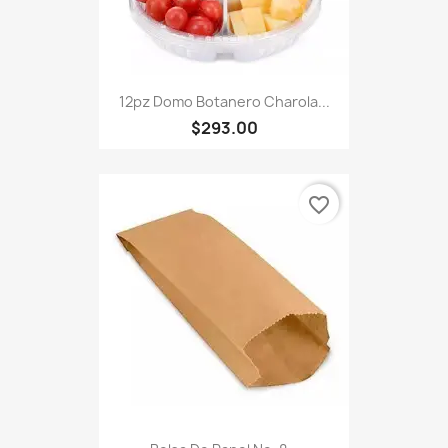
12pz Domo Botanero Charola...
$293.00
favorite_border