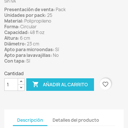
Sin IVA
Presentación de venta:
Pack
Unidades por pack:
25
Material:
Polipropileno
Forma:
Circular
Capacidad:
48 fl oz
Altura:
6 cm
Diámetro:
23 cm
Apto para microondas:
Sí
Apto para lavavajillas:
No
Con tapa:
Sí
Cantidad

favorite_border
AÑADIR AL CARRITO
Descripción
Detalles del producto