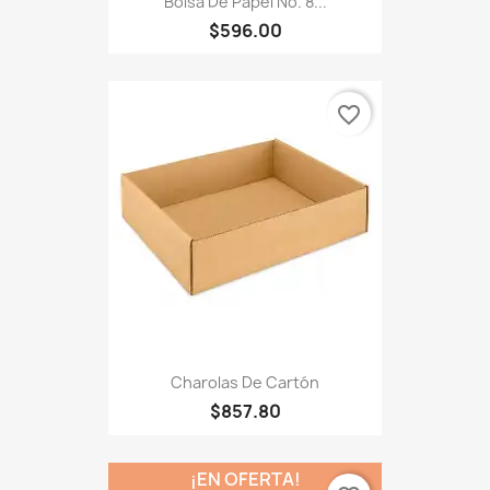
Bolsa De Papel No. 8...
$596.00
favorite_border
Charolas De Cartón
$857.80
¡EN OFERTA!