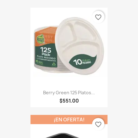
favorite_border
Berry Green 125 Platos...
$551.00
¡EN OFERTA!
favorite_border