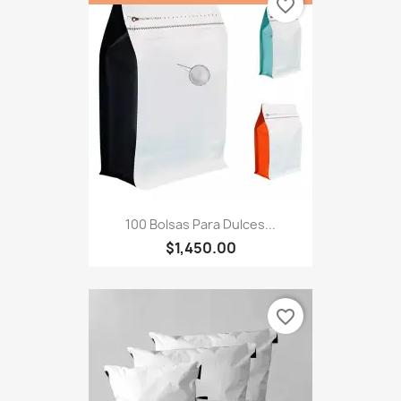
favorite_border
100 Bolsas Para Dulces...
$1,450.00
favorite_border