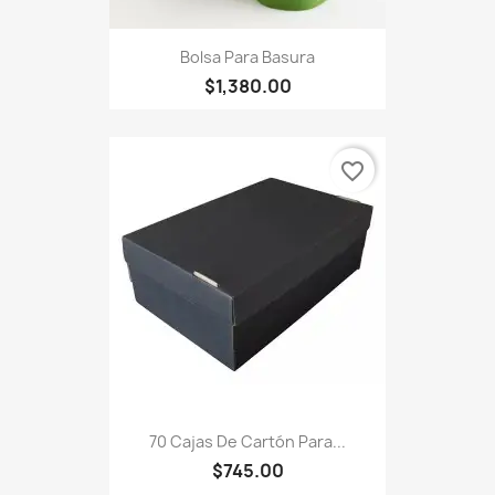
Bolsa Para Basura
$1,380.00
favorite_border
70 Cajas De Cartón Para...
$745.00