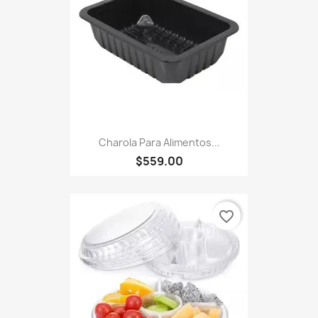
Charola Para Alimentos...
$559.00
favorite_border