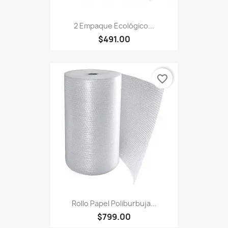
2 Empaque Ecológico...
$491.00
favorite_border
Rollo Papel Poliburbuja...
$799.00