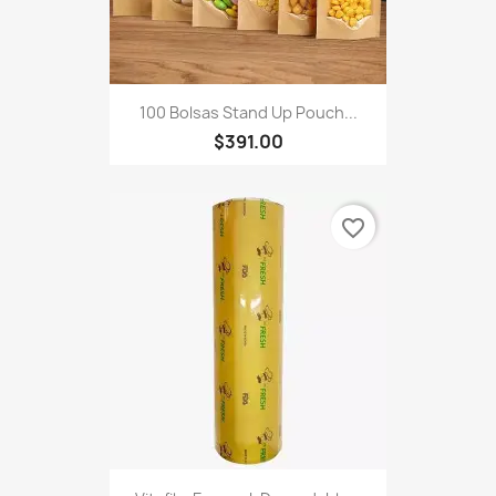
100 Bolsas Stand Up Pouch...
$391.00
favorite_border