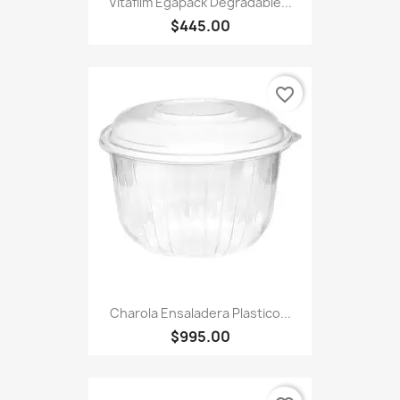
Vitafilm Egapack Degradable...
$445.00
favorite_border
Charola Ensaladera Plastico...
$995.00