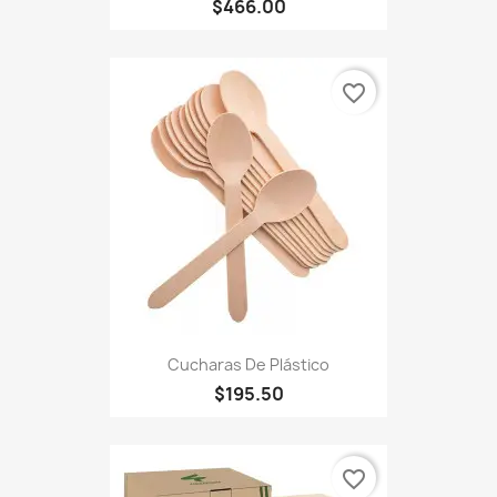
$466.00
favorite_border
Cucharas De Plástico
$195.50
favorite_border