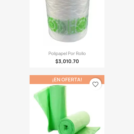
Polipapel Por Rollo
$3,010.70
¡EN OFERTA!
favorite_border