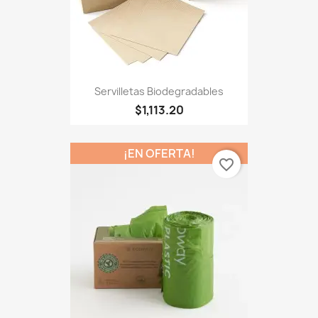
Servilletas Biodegradables
$1,113.20
¡EN OFERTA!
favorite_border