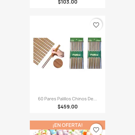
$103.00
favorite_border
60 Pares Palillos Chinos De...
$459.00
¡EN OFERTA!
favorite_border