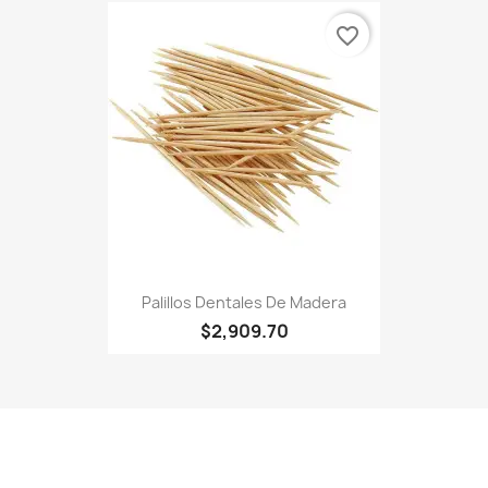
favorite_border
Palillos Dentales De Madera
$2,909.70