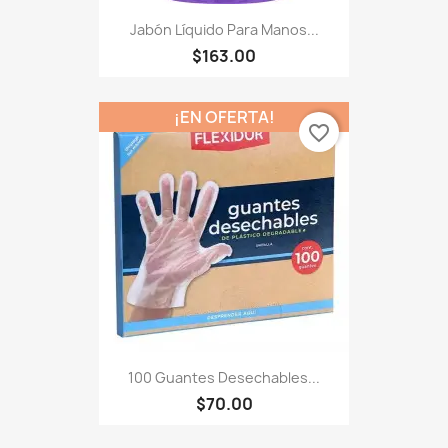
Jabón Líquido Para Manos...
$163.00
¡EN OFERTA!
favorite_border
100 Guantes Desechables...
$70.00