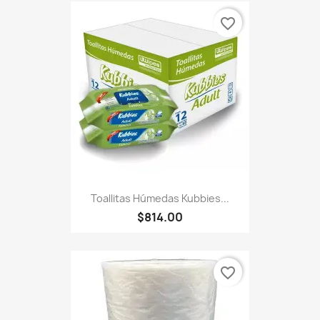
favorite_border
Toallitas Húmedas Kubbies...
$814.00
favorite_border