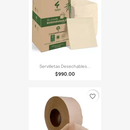
Servilletas Desechables...
$990.00
favorite_border