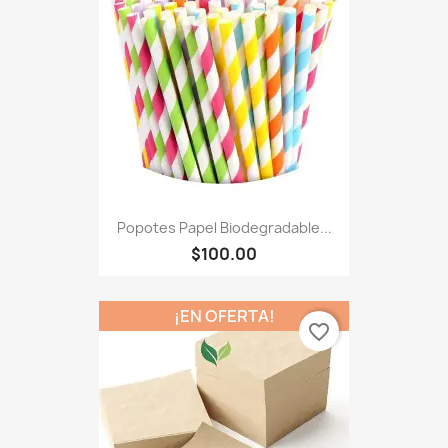
Popotes Papel Biodegradable...
$100.00
¡EN OFERTA!
favorite_border