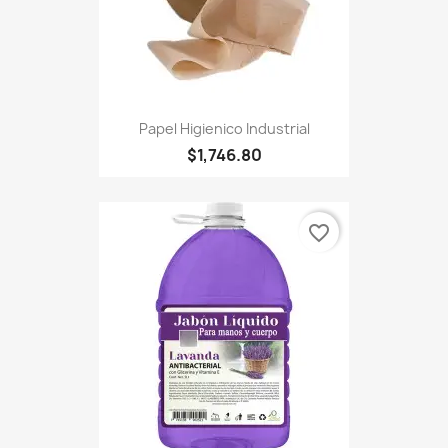
Papel Higienico Industrial
$1,746.80
favorite_border