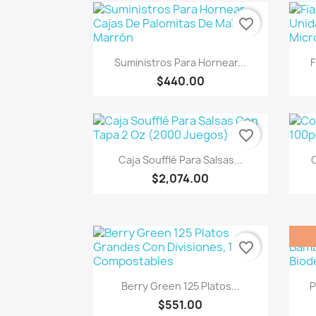
favorite_border
Vista rápida

Suministros Para Hornear...
F
$440.00
favorite_border
Vista rápida

Caja Soufflé Para Salsas...
C
$2,074.00
favorite_border
Vista rápida

Berry Green 125 Platos...
P
$551.00