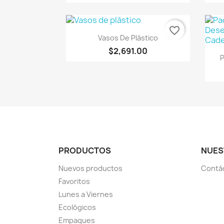
favorite_border
Vista rápida

Vasos De Plástico
$2,691.00
P
PRODUCTOS
NUES
Nuevos productos
Contá
Favoritos
Lunes a Viernes
Ecológicos
Empaques