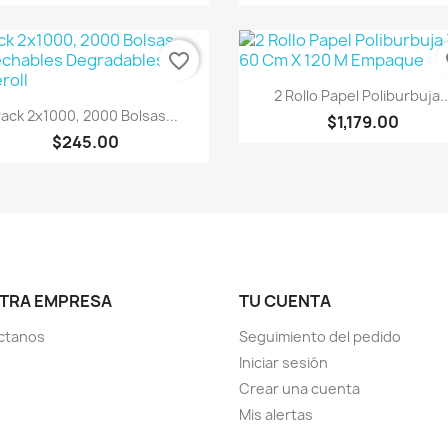
favorite_border
fa
Vista rápida

2 Rollo Papel Poliburbuja..
Vista rápida

ack 2x1000, 2000 Bolsas...
$1,179.00
$245.00
TRA EMPRESA
TU CUENTA
ctanos
Seguimiento del pedido
Iniciar sesión
Crear una cuenta
Mis alertas