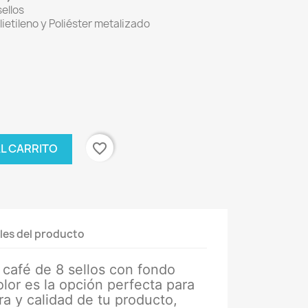
sellos
ietileno y Poliéster metalizado
favorite_border
AL CARRITO
les del producto
 café de 8 sellos con fondo
olor es la opción perfecta para
ra y calidad de tu producto,