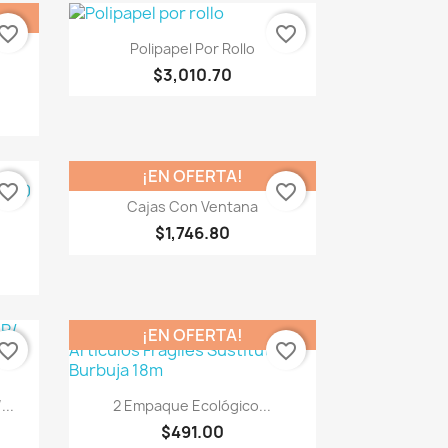
vorite_border
favorite_border
Vista rápida

Polipapel Por Rollo
$3,010.70
.
¡EN OFERTA!
vorite_border
favorite_border
Vista rápida

Cajas Con Ventana
$1,746.80
¡EN OFERTA!
vorite_border
favorite_border
Vista rápida

...
2 Empaque Ecológico...
$491.00