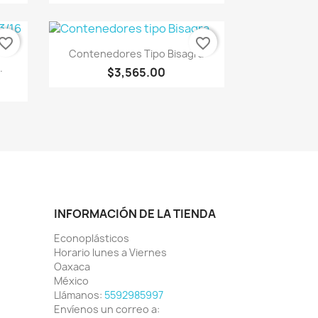
vorite_border
favorite_border
Vista rápida

Contenedores Tipo Bisagra
.
$3,565.00
INFORMACIÓN DE LA TIENDA
Econoplásticos
Horario lunes a Viernes
Oaxaca
México
Llámanos:
5592985997
Envíenos un correo a: