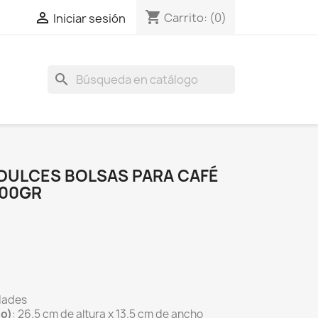
shopping_cart

Carrito:
(0)
Iniciar sesión
search
 DULCES BOLSAS PARA CAFÉ
500GR
idades
ho)
: 26.5 cm de altura x 13.5 cm de ancho