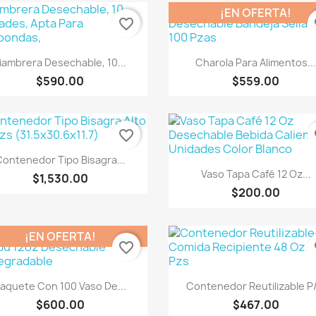
¡EN OFERTA!
favorite_border
fa
Vista rápida
Vista rápida


iambrera Desechable, 10...
Charola Para Alimentos..
$590.00
$559.00
favorite_border
fa
Vista rápida

ontenedor Tipo Bisagra...
Vista rápida

Vaso Tapa Café 12 Oz...
$1,530.00
$200.00
¡EN OFERTA!
favorite_border
fa
Vista rápida
Vista rápida


aquete Con 100 Vaso De...
Contenedor Reutilizable P/
$600.00
$467.00