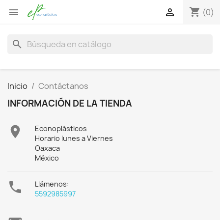
shopping_cart


(0)
search
Inicio
Contáctanos
INFORMACIÓN DE LA TIENDA

Econoplásticos
Horario lunes a Viernes
Oaxaca
México

Llámenos:
5592985997